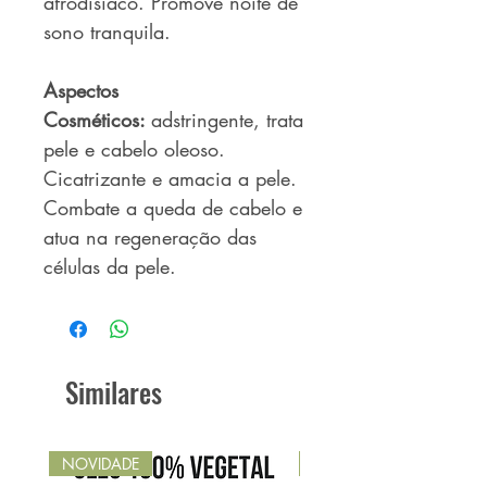
afrodisíaco. Promove noite de
sono tranquila.
Aspectos
Cosméticos:
adstringente, trata
pele e cabelo oleoso.
Cicatrizante e amacia a pele.
Combate a queda de cabelo e
atua na regeneração das
células da pele.
Similares
NOVIDADE
NOVIDADE