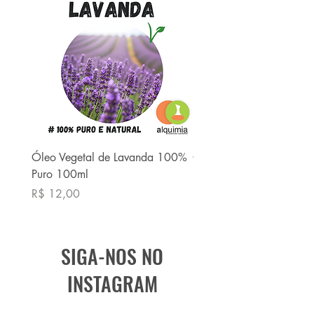
Óleo Vegetal de Lavanda 100%
Óleo Vegetal de Babaç
Puro 100ml
Puro 100ml
Preço
Preço
R$ 12,00
R$ 13,90
SIGA-NOS NO
INSTAGRAM