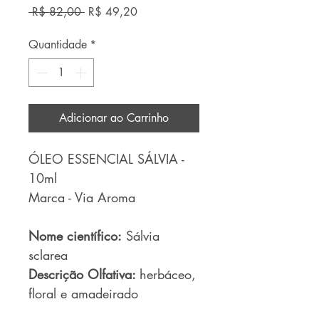
Preço
Preço
 R$ 82,00 
R$ 49,20
normal
promocional
Quantidade
*
Adicionar ao Carrinho
ÓLEO ESSENCIAL SÁLVIA -
10ml
Marca - Via Aroma
Nome científico:
Sálvia
sclarea
Descrição Olfativa:
herbáceo,
floral e amadeirado