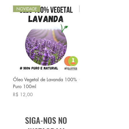
NOVIDADE
NOVIDADE
Óleo Vegetal de Lavanda 100%
Óleo Vegetal de Babaç
Puro 100ml
Puro 100ml
Preço
Preço
R$ 12,00
R$ 13,90
SIGA-NOS NO