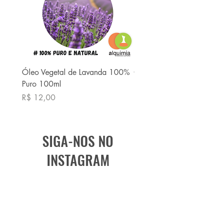
Óleo Vegetal de Lavanda 100%
Óleo Vegetal de Babaç
Puro 100ml
Puro 100ml
Preço
Preço
R$ 12,00
R$ 13,90
SIGA-NOS NO
INSTAGRAM