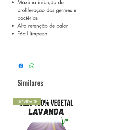
Máxima inibição de
proliferação dos germes e
bactérias
Alta retenção de calor
Fácil limpeza
Similares
NOVIDADE
NOVIDADE