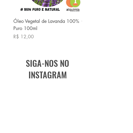
Óleo Vegetal de Lavanda 100%
Óleo Vegetal de Babaç
Puro 100ml
Puro 100ml
Preço
Preço
R$ 12,00
R$ 13,90
SIGA-NOS NO
INSTAGRAM