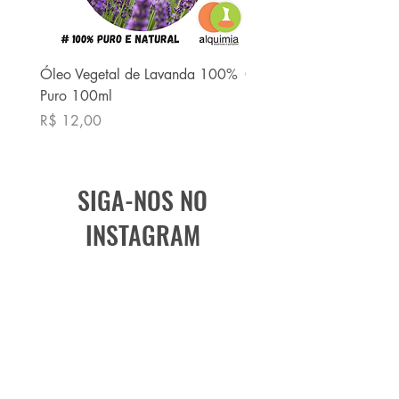
Óleo Vegetal de Lavanda 100%
Óleo Vegetal de Babaç
Puro 100ml
Puro 100ml
Preço
Preço
R$ 12,00
R$ 13,90
SIGA-NOS NO
INSTAGRAM