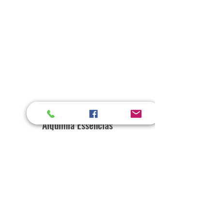
Alquimia Essências
Home
Loja
Sobre
Contato