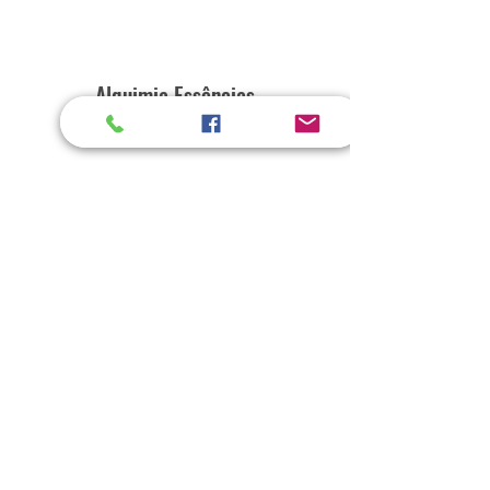
Alquimia Essências
Home
Loja
Sobre
Contato
Explore
Envio e Devoluções
Política da Loja
Métodos de Pagamento