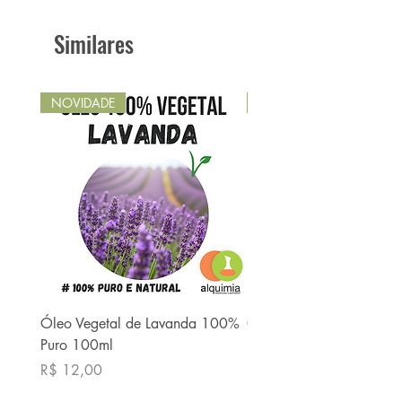
Similares
NOVIDADE
NOVIDADE
Óleo Vegetal de Lavanda 100%
Óleo Vegetal de Babaç
Puro 100ml
Puro 100ml
Preço
Preço
R$ 12,00
R$ 13,90