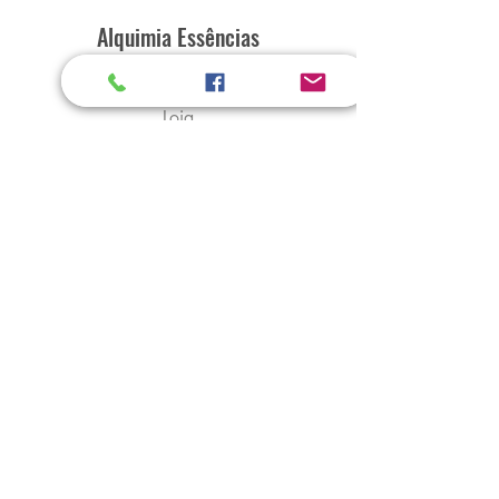
Alquimia Essências
Home
Loja
Sobre
Contato
Explore
Envio e Devoluções
Política da Loja
Métodos de Pagamento