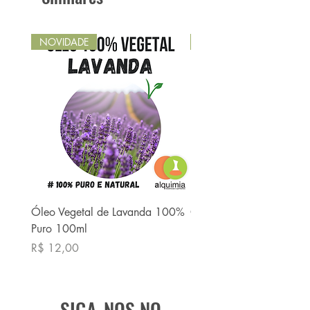
NOVIDADE
NOVIDADE
Óleo Vegetal de Lavanda 100%
Óleo Vegetal de Babaç
Puro 100ml
Puro 100ml
Preço
Preço
R$ 12,00
R$ 13,90
SIGA-NOS NO