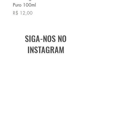
Puro 100ml
Puro 100ml
Preço
Preço
R$ 12,00
R$ 13,90
SIGA-NOS NO
INSTAGRAM