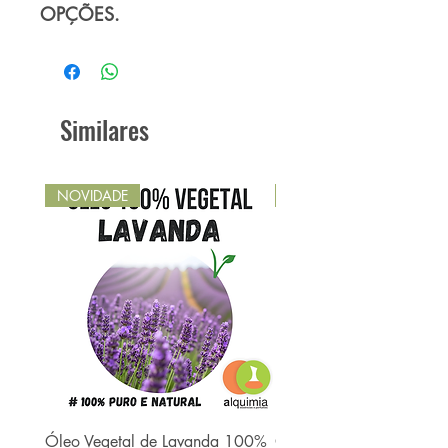
OPÇÕES.
Similares
NOVIDADE
NOVIDADE
Óleo Vegetal de Lavanda 100%
Óleo Vegetal de Babaç