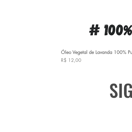
Óleo Vegetal de Lavanda 100% P
Preço
R$ 12,00
SI