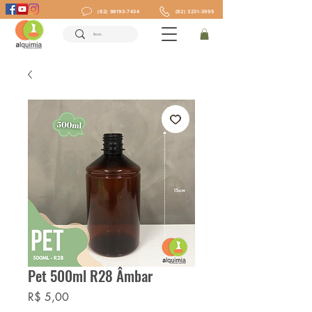
(82) 98193-7434
(82) 3231-3995
Pet 500ml R28 Âmbar
Preço
R$ 5,00