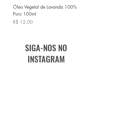
Óleo Vegetal de Lavanda 100%
Óleo Vegetal de Babaç
Puro 100ml
Puro 100ml
Preço
Preço
R$ 12,00
R$ 13,90
SIGA-NOS NO
INSTAGRAM