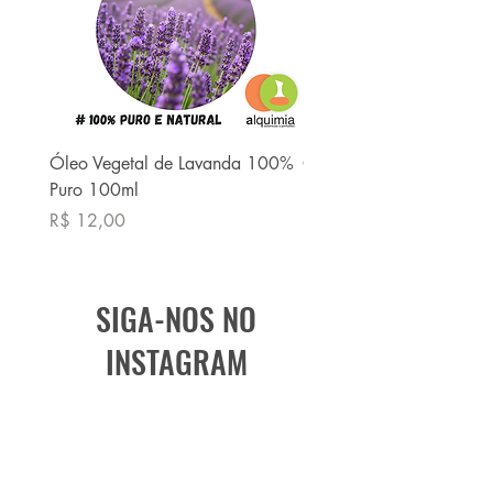
Óleo Vegetal de Lavanda 100%
Óleo Vegetal de Babaç
Puro 100ml
Puro 100ml
Preço
Preço
R$ 12,00
R$ 13,90
SIGA-NOS NO
INSTAGRAM