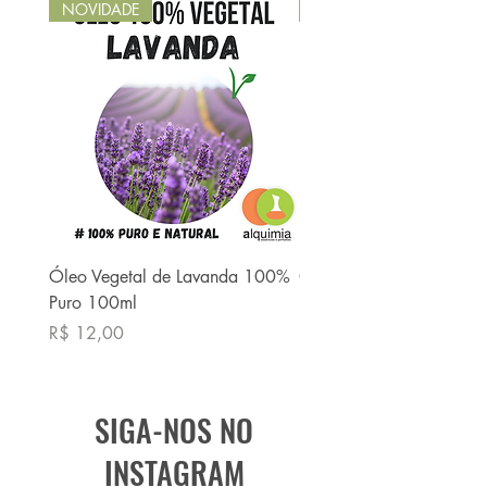
NOVIDADE
NOVIDADE
Óleo Vegetal de Lavanda 100%
Óleo Vegetal de Babaç
Puro 100ml
Puro 100ml
Preço
Preço
R$ 12,00
R$ 13,90
SIGA-NOS NO
INSTAGRAM