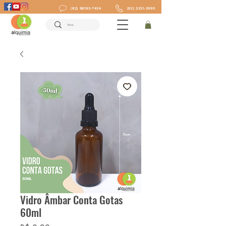
(82) 98193-7434
(82) 3231-3995
Vidro Âmbar Conta Gotas
60ml