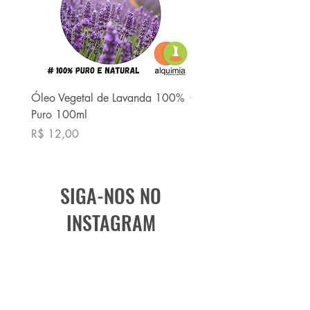
Óleo Vegetal de Lavanda 100%
Óleo Vegetal de Babaç
Puro 100ml
Puro 100ml
Preço
Preço
R$ 12,00
R$ 13,90
SIGA-NOS NO
INSTAGRAM