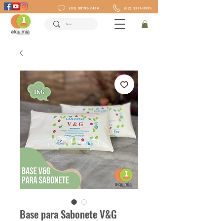
(82) 98193-7434
(82) 3231-3995
Base para Sabonete V&G