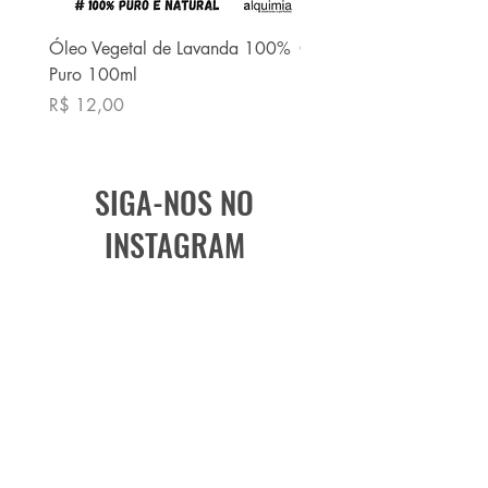
Óleo Vegetal de Lavanda 100%
Óleo Vegetal de Babaç
Puro 100ml
Puro 100ml
Preço
Preço
R$ 12,00
R$ 13,90
SIGA-NOS NO
INSTAGRAM