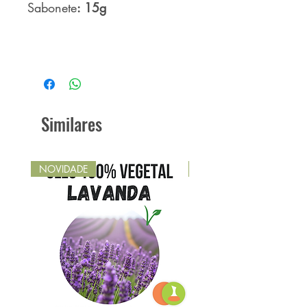
Sabonete
: 15g
Similares
NOVIDADE
NOVIDADE