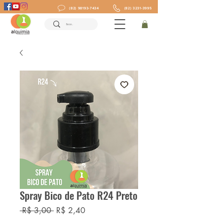
(82) 98193-7434
(82) 3231-3995
Spray Bico de Pato R24 Preto
Preço
Preço
 R$ 3,00 
R$ 2,40
normal
promocional