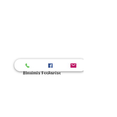
Alquimia Essências
Home
Loja
Sobre
Contato