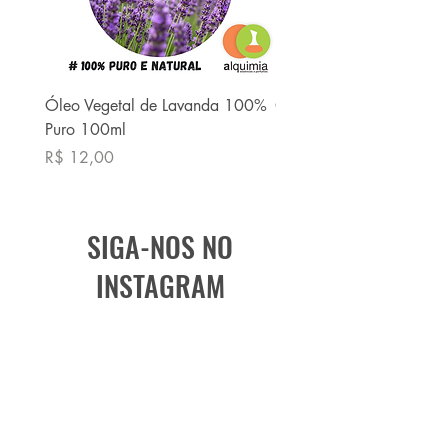
Óleo Vegetal de Lavanda 100%
Óleo Vegetal de Babaç
Puro 100ml
Puro 100ml
Preço
Preço
R$ 12,00
R$ 13,90
SIGA-NOS NO
INSTAGRAM