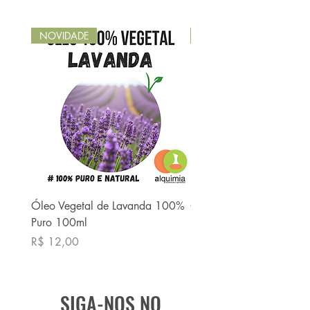
NOVIDADE
NOVIDADE
Óleo Vegetal de Lavanda 100%
Óleo Vegetal de Babaç
Puro 100ml
Puro 100ml
Preço
Preço
R$ 12,00
R$ 13,90
SIGA-NOS NO