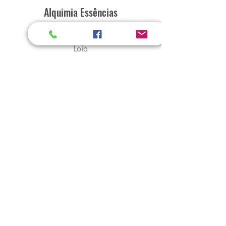
Alquimia Essências
Home
Loja
Sobre
Contato
Explore
Envio e Devoluções
Política da Loja
Métodos de Pagamento