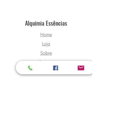
Alquimia Essências
Home
Loja
Sobre
Contato
Explore
Envio e Devoluções
Política da Loja
Métodos de Pagamento