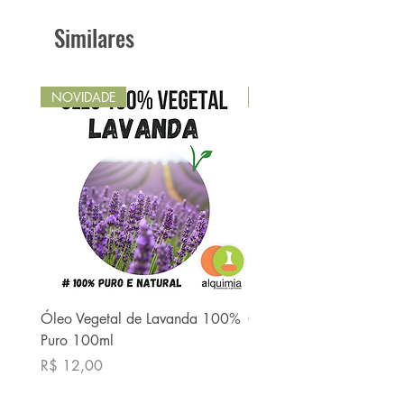
Similares
NOVIDADE
NOVIDADE
Óleo Vegetal de Lavanda 100%
Óleo Vegetal de Babaç
Puro 100ml
Puro 100ml
Preço
Preço
R$ 12,00
R$ 13,90