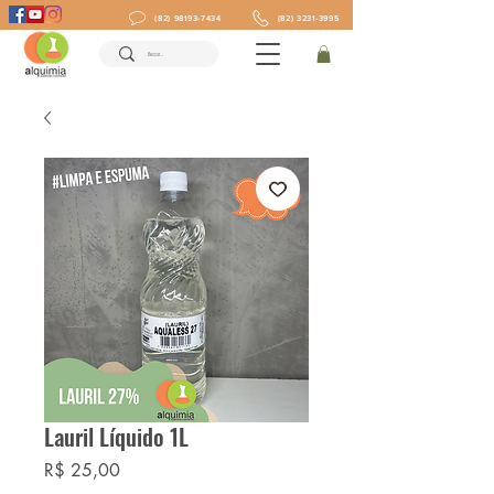
(82) 98193-7434
(82) 3231-3995
Lauril Líquido 1L
Preço
R$ 25,00